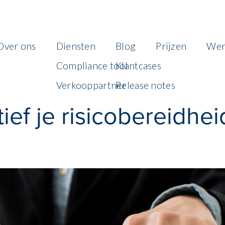
Over ons
Diensten
Blog
Prijzen
Wer
Compliance tool
Klantcases
Verkooppartner
Release notes
ief je risicobereidhe