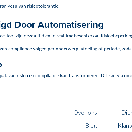
sniveau van risicotolerantie.
gd Door Automatisering
e Tool zijn deze altijd en in realtime beschikbaar. Risicobeperk
n compliance volgen per onderwerp, afdeling of periode, zodat je
o
pak van risico en compliance kan transformeren. Dit kan via on
Over ons
Die
Blog
Klant