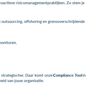
proactieve risicomanagementpraktijken. Zo stem je
ij outsourcing, offshoring en grensoverschrijdende
monitoren.
 strategischer. Daar komt onze
Compliance Tool
in
eid van jouw organisatie.