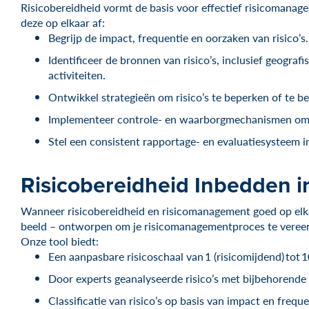
Risicobereidheid vormt de basis voor effectief risicomanag
deze op elkaar af:
Begrijp de impact, frequentie en oorzaken van risico’s.
Identificeer de bronnen van risico’s, inclusief geogra
activiteiten.
Ontwikkel strategieën om risico’s te beperken of te b
Implementeer controle- en waarborgmechanismen om de 
Stel een consistent rapportage- en evaluatiesysteem i
Risicobereidheid Inbedden i
Wanneer risicobereidheid en risicomanagement goed op elka
beeld – ontworpen om je risicomanagementproces te vereenv
Onze tool biedt:
Een aanpasbare risicoschaal van 1 (risicomijdend) tot 1
Door experts geanalyseerde risico’s met bijbehorende
Classificatie van risico’s op basis van impact en freque