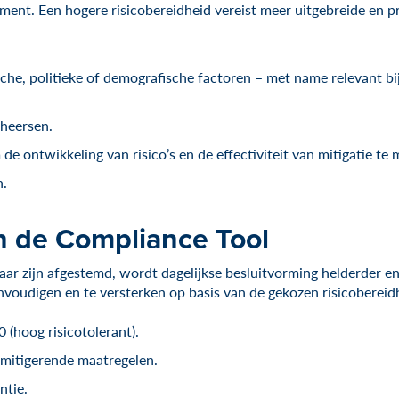
ement. Een hogere risicobereidheid vereist meer uitgebreide en 
fische, politieke of demografische factoren – met name relevant b
eheersen.
ontwikkeling van risico’s en de effectiviteit van mitigatie te 
n.
n de Compliance Tool
ar zijn afgestemd, wordt dagelijkse besluitvorming helderder en
oudigen en te versterken op basis van de gekozen risicobereidh
0 (hoog risicotolerant).
 mitigerende maatregelen.
ntie.