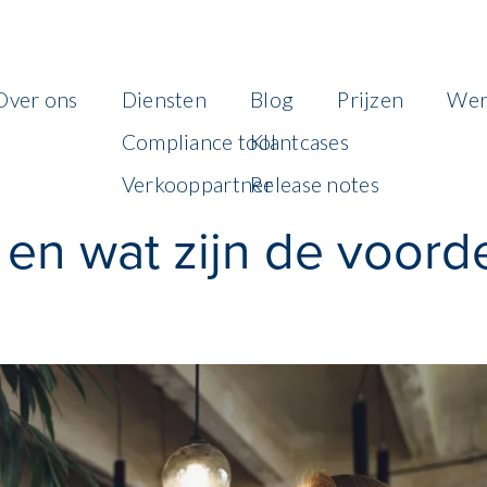
Over ons
Diensten
Blog
Prijzen
Wer
Compliance tool
Klantcases
Verkooppartner
Release notes
t en wat zijn de voor