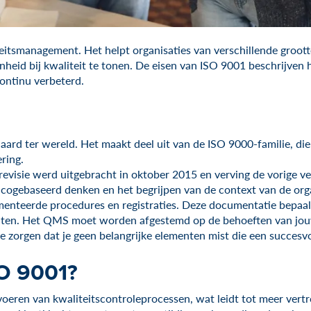
eitsmanagement. Het helpt organisaties van verschillende groott
nheid bij kwaliteit te tonen. De eisen van ISO 9001 beschrijv
ntinu verbeterd.
rd ter wereld. Het maakt deel uit van de ISO 9000-familie, die
ring.
revisie werd uitgebracht in oktober 2015 en verving de vorige v
sicogebaseerd denken en het begrijpen van de context van de orga
enteerde procedures en registraties. Deze documentatie bepaalt
lanten. Het QMS moet worden afgestemd op de behoeften van jouw 
e zorgen dat je geen belangrijke elementen mist die een succesv
SO 9001?
tvoeren van kwaliteitscontroleprocessen, wat leidt tot meer ver