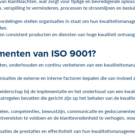
 van klantklachten, wat zorgt voor tijdige en bevredigende oploss
ren, verspilling te verminderen, processen te stroomlijnen en besl
oordelingen stellen organisaties in staat om hun kwaliteitsman
len.
ten consistent producten en diensten van hoge kwaliteit ontvang
lementen van ISO 9001?
etten, onderhouden en continu verbeteren van een kwaliteitsma
nisaties de externe en interne factoren bepalen die van invloe
 leiderschap bij de implementatie en het onderhoud van een kw
egelen bevatten die gericht zijn op het behalen van de kwalitei
delen, competenties, bewustzijn, communicatie en gedocumentee
lantvereisten te voldoen en de klanttevredenheid te verhogen, 
isaties de prestaties en effectiviteit van hun kwaliteitsmanage