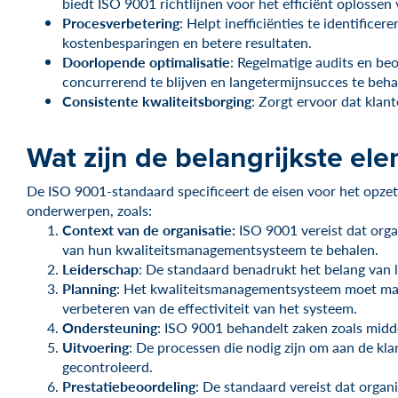
biedt ISO 9001 richtlijnen voor het efficiënt oplossen
Procesverbetering
: Helpt inefficiënties te identifice
kostenbesparingen en betere resultaten.
Doorlopende optimalisatie
: Regelmatige audits en be
concurrerend te blijven en langetermijnsucces te beha
Consistente kwaliteitsborging
: Zorgt ervoor dat klan
Wat zijn de belangrijkste e
De ISO 9001-standaard specificeert de eisen voor het opz
onderwerpen, zoals:
Context van de organisatie:
ISO 9001 vereist dat orga
van hun kwaliteitsmanagementsysteem te behalen.
Leiderschap
: De standaard benadrukt het belang van
Planning
: Het kwaliteitsmanagementsysteem moet maatr
verbeteren van de effectiviteit van het systeem.
Ondersteuning
: ISO 9001 behandelt zaken zoals mid
Uitvoering
: De processen die nodig zijn om aan de k
gecontroleerd.
Prestatiebeoordeling
: De standaard vereist dat organ